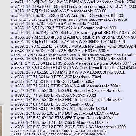
☼ a471. 19 2x8j 2x9j 5x112 et35 BMW VW Audi Mercedes Opel> 2500
☼ a498. 17 8J 4x100 ET55 o64 Brock Śruba centrująca KLUCZ>* 300
☼ a518. 16 7,5j 5x112 et46 o66,5 Mercedes>lx 550.00
☼ a525. 18 8j 5x100 et32 o60 VW Audi Seat Chrysler>lx 999.00
☼ a749. 15" 6,5J 5X112 ET35 Ø73 Audi Skoda Vw Mercedes VIA SLK2025 600 zł
☼ a552. 15 7j 4x108 et37 o76 Audi Ford>lx 450.00
☼ a565. 16 6,5J 6x139,7 ET46 o92 Kia Sorento brakzdj 800
☼ a582. 16 6j 5x114,3 et?? o64 Land Rover oryginal RRC112310>lx 5
☼ a583. 18 7,5j 5x130 et53 o71 Audi Q5 czuj. ciśn. oryginal 35674> 9
☼ a594. 19 8,5j 5x112 et30 o57 Audi VW 349859001>* 1500 PLN
☼ a639. 15 7J 5X112 ET37 Ø66,5 VW Audi Mercedes Ronal 0020902>l
☼ a646. 16 7j 5x120 et20 fi72,5 BMW 5 7 E60>lx 600 zł
☼ a660. 18 7,5j 5x114,3 et45 fi57 Nissan Mitsu Suzuki Chrysler Voyager Ronal 4F0601
☼ a665. 16 6,5J 5X100 ET50 Ø65 Rover RRC117050MNH> 550zł.
☼a671. 17" 7,5J 5X112 ET35 Ø66,5 Mercedes Belgium BG647 0077 L
☼ a680. 13 5,5J 4X100 ET41 Ø70 VW Opel Renault Rondrll Z1414341>
☼ a681. 16 7J 5X120 ET38 Ø73 BMW VIA A102460DH>lx 800zł.
☼ a683. 16" 7J 5X114,3 ET55 Ø67 Mazda>lx 700zł
☼ a685. 16" 7J 5X110 ET45 Ø65 Opel>lx 500zł
☼ a688. 16" 7J 5X112 ET35 Ø70 VW Audi Mercedes>lx 700zł
☼ a689. 16" 6,5J 5X108 ET50 Ø60 Renault + Czujniki>lx 750zł
☼ a690. 16" 7J 5X108 ET49 Ø65 Volvo>lx 700zł
☼ a692. 16" 6,5J 5X108 ET50 Ø60 Renault + Czujniki>lx 750zł
☼ a693. 15" 6J 4X100 ET38 Ø57 Seat>lx 600zł
☼ a695. 19" 8J 5X112 ET39 Ø67 Audi Ronal>lx 1800zł
☼ a697. 16" 6,5J 5X100 ET43 Ø57 Seat Ronal OEM>lx 600zł
☼ a698. 13" 5,5J 4X100 ET38 Ø56 Toyota Ronal>lx 400zł
☼ a700. 16" 6,5J 5X112 ET50 Ø66,5 Mercedes 600zł lx
☼ a703. 19" 8,5J 5X112 ET56 Ø66,5 STN USA Mercedes>* 1500
☼ a717. 17" 6,5J 5X114,3 ET45 Ø67 KIA S-Line SAE J2530 1300 zł
☼ a719. 16" 7,5J 4X114,3 ET40 Ø65 Nissan O.Z. 01311087 600 zł