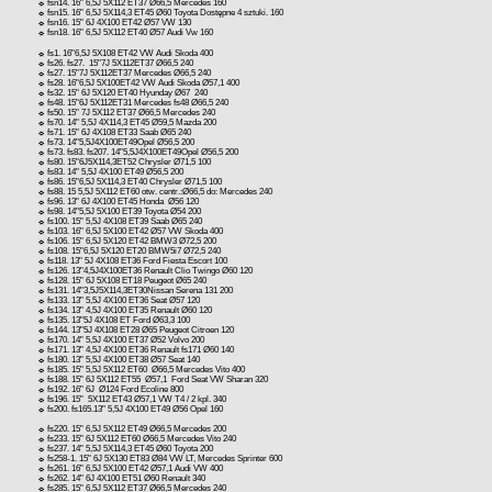
☼ fsn14. 16" 6,5J 5X112 ET37 Ø66,5 Mercedes 160
☼ fsn15. 16" 6,5J 5X114,3 ET45 Ø60 Toyota Dostępne 4 sztuki. 160
☼ fsn16. 15" 6J 4X100 ET42 Ø57 VW 130
☼ fsn18. 16" 6,5J 5X112 ET40 Ø57 Audi Vw 160
☼ fs1. 16"6,5J 5X108 ET42 VW Audi Skoda 400
☼ fs26. fs27. 15"7J 5X112ET37 Ø66,5 240
☼ fs27. 15"7J 5X112ET37 Mercedes Ø66,5 240
☼ fs28. 16"6,5J 5X100ET42 VW Audi Skoda Ø57,1 400
☼ fs32. 15" 6J 5X120 ET40 Hyunday Ø67 240
☼ fs48. 15"6J 5X112ET31 Mercedes fs48 Ø66,5 240
☼ fs50. 15" 7J 5X112 ET37 Ø66,5 Mercedes 240
☼ fs70. 14" 5,5J 4X114,3 ET45 Ø59,5 Mazda 200
☼ fs71. 15" 6J 4X108 ET33 Saab Ø65 240
☼ fs73. 14"5,5J4X100ET49Opel Ø56,5 200
☼ fs73. fs83. fs207. 14"5,5J4X100ET49Opel Ø56,5 200
☼ fs80. 15"6J5X114,3ET52 Chrysler Ø71,5 100
☼ fs83. 14" 5,5J 4X100 ET49 Ø56,5 200
☼ fs86. 15"6,5J 5X114,3 ET40 Chrysler Ø71,5 100
☼ fs88. 15 5,5J 5X112 ET60 otw. centr.:Ø66,5 do: Mercedes 240
☼ fs96. 13" 6J 4X100 ET45 Honda Ø56 120
☼ fs98. 14"5,5J 5X100 ET39 Toyota Ø54 200
☼ fs100. 15" 5,5J 4X108 ET39 Saab Ø65 240
☼ fs103. 16" 6,5J 5X100 ET42 Ø57 VW Skoda 400
☼ fs106. 15" 6,5J 5X120 ET42 BMW3 Ø72,5 200
☼ fs108. 15"6,5J 5X120 ET20 BMW5i7 Ø72,5 240
☼ fs118. 13" 5J 4X108 ET36 Ford Fiesta Escort 100
☼ fs126. 13"4,5J4X100ET36 Renault Clio Twingo Ø60 120
☼ fs128. 15" 6J 5X108 ET18 Peugeot Ø65 240
☼ fs131. 14"3,5J5X114,3ET30Nissan Serena 131 200
☼ fs133. 13" 5,5J 4X100 ET36 Seat Ø57 120
☼ fs134. 13" 4,5J 4X100 ET35 Renault Ø60 120
☼ fs135. 13"5J 4X108 ET Ford Ø63,3 100
☼ fs144. 13"5J 4X108 ET28 Ø65 Peugeot Citroen 120
☼ fs170. 14" 5,5J 4X100 ET37 Ø52 Volvo 200
☼ fs171. 13" 4,5J 4X100 ET36 Renault fs171 Ø60 140
☼ fs180. 13" 5,5J 4X100 ET38 Ø57 Seat 140
☼ fs185. 15" 5,5J 5X112 ET60 Ø66,5 Mercedes Vito 400
☼ fs188. 15" 6J 5X112 ET55 Ø57,1 Ford Seat VW Sharan 320
☼ fs192. 16" 6J Ø124 Ford Ecoline 800
☼ fs196. 15" 5X112 ET43 Ø57,1 VW T4 / 2 kpl. 340
☼ fs200. fs165.13" 5,5J 4X100 ET49 Ø56 Opel 160
☼ fs220. 15" 6,5J 5X112 ET49 Ø66,5 Mercedes 200
☼ fs233. 15" 6J 5X112 ET60 Ø66,5 Mercedes Vito 240
☼ fs237. 14" 5,5J 5X114,3 ET45 Ø60 Toyota 200
☼ fs258-1. 15" 6J 5X130 ET83 Ø84 VW LT, Mercedes Sprinter 600
☼ fs261. 16" 6,5J 5X100 ET42 Ø57,1 Audi VW 400
☼ fs262. 14" 6J 4X100 ET51 Ø60 Renault 340
☼ fs285. 15" 6,5J 5X112 ET37 Ø66,5 Mercedes 240