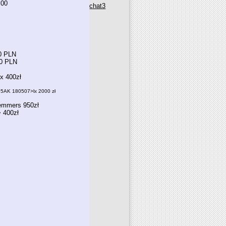
.00
chat3
0
00 PLN
00 PLN
x 400zł
025AK 180507>lx 2000 zł
emmers 950zł
 400zł