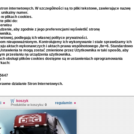
ron internetowych. W szczególności są to pliki tekstowe, zawierające nazwę
 unikalny numer.
 w plikach cookies.
e pliki do:
serwisu
dzenie, aby zgodnie z jego preferencjami wyświetlić stronę
ownika.
etowej, podlegają ich własnej polityce prywatności.
bom nieupoważnionym. Kontrolujemy ich wykonywanie i stale sprawdzamy ich
dzaju aktach wykonawczych i aktach prawa wspólnotowego ,/br>6. Standardowo
stawienia te mogą zostać zmienione przez Użytkownika w taki sposób, aby
ym przesłaniu na urządzenia użytkownika.
ach obsługi plików cookies dostępne są w ustawieniach oprogramowania
rkach:
95647
/
rawne działanie Stron Internetowych.
koszyk
i
regulamin
Produktów w koszyku:
0