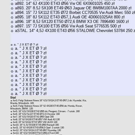
☼ a892. 14" 6J 4X100 ET43 Ø56 Vw OE 6X0601025 450 zł
☼ a893. 20" 8.5J 5X108 ET49 Ø63 Jaguar OE 8W8M1007AA 2000 zł
☼ a894. 15" 7J 5X112 ET35 Ø72 Borbet CC70535 Vw Audi Merc 550 z
☼ a895. 18" 8J 5X112 ET43 Ø57,1 Audi OE 4D0601025Alt 800 zł
☼ a896. 18" 8,5J 5X120 ET50 Ø72,6 BMW X3 OE 7896490 1600 zł
☼ a897. 15" 7J 5X100 ET35 Ø56 Vw Audi Seat 5776535 500 zł
☼ aSTAL. 14" 4,5J 4X100 ET43 Ø56 STALOWE Chevrolet 53784 250 z
☼ a. " J X ET Ø ? zł
☼ a. " J X ET Ø ? zł
☼ a. " J X ET Ø ? zł
☼ a. " J X ET Ø ? zł
☼ a. " J X ET Ø ? zł
☼ a. " J X ET Ø ? zł
☼ a. " J X ET Ø ? zł
☼ a. " J X ET Ø ? zł
☼ a. " J X ET Ø ? zł
☼ a. " J X ET Ø ? zł
☼ a. " J X ET Ø ? zł
☼ a. " J X ET Ø ? zł
Stal
☼ fsn3. Felgi Stalowe Nowe 16" 6,5J 5X114,3 ET45 Ø67,1 do: Hyundai, Kia,
Mazda, Mitsubishi. 165
☼ fsn4. Felgi Stalowe Nowe 15" 6J 4X100 ET45 Ø56 do: Honda, Rover,
Mitsubishi, BMW. 135
☼ fsn5. 16" 6,5J 5X108 ET42 Ø65 do: Peugeot, Citroen. -7 sztuk. 160
☼ fsn6. 16" 6,5J 5x127 ET40 Ø71,5 Chrysler 160
☼ fsn7. 16" 6,5J 5X110 ET41 Ø65 Opel 160
☼ fsn8. 15" 6J 5X100 ET40 Ø57 VW Audi A3 130
☼ fsn9. 15" 6J 5X112 ET37 Ø57 VW AUDI 130
☼ fsn10. 16" 6,.5J 5X108 ET45 Ø60 Renault 160
☼ fsn11. 15" 6J 4X100 ET43 Ø56,5 Opel 2 sztuki 130
☼ fsn12. 15" 6,5J 5X114,3 ET45 Ø67 Hyunday 130
☼ fsn13. 16" 6,5J 5X108 ET52,5 Ø63,3 Ford 160