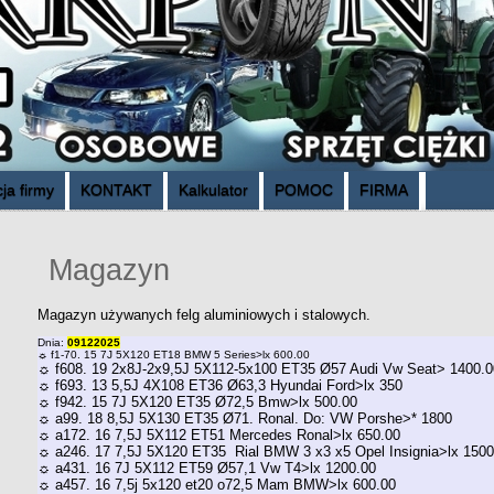
ja firmy
KONTAKT
Kalkulator
POMOC
FIRMA
Magazyn
Magazyn używanych felg aluminiowych i stalowych.
Dnia:
09122025
☼ f1-70. 15 7J 5X120 ET18 BMW 5 Series>lx 600.00
☼ f608. 19 2x8J-2x9,5J 5X112-5x100 ET35 Ø57 Audi Vw Seat> 1400.0
☼ f693. 13 5,5J 4X108 ET36 Ø63,3 Hyundai Ford>lx 350
☼ f942. 15 7J 5X120 ET35 Ø72,5 Bmw>lx 500.00
☼ a99. 18 8,5J 5X130 ET35 Ø71. Ronal. Do: VW Porshe>* 1800
☼ a172. 16 7,5J 5X112 ET51 Mercedes Ronal>lx 650.00
☼ a246. 17 7,5J 5X120 ET35 Rial BMW 3 x3 x5 Opel Insignia>lx 150
☼ a431. 16 7J 5X112 ET59 Ø57,1 Vw T4>lx 1200.00
☼ a457. 16 7,5j 5x120 et20 o72,5 Mam BMW>lx 600.00