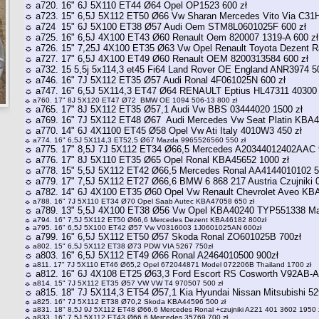
☼ a720. 16" 6J 5X110 ET44 Ø64 Opel OP1523 600 zł
☼ a723. 15" 6,5J 5X112 ET50 Ø66 Vw Sharan Mercedes Vito Via C31
☼ a724 15" 6J 5X100 ET38 Ø57 Audi Oem STM8L0601025F 600 zł
☼ a725. 16" 6,5J 4X100 ET43 Ø60 Renault Oem 820007 1319-A 600 zł
☼ a726. 15" 7,25J 4X100 ET35 Ø63 Vw Opel Renault Toyota Dezent 
☼ a727. 17" 6,5J 4X100 ET49 Ø60 Renault OEM 8200313584 600 zł
☼ a732. 15 5,5j 5x114,3 et45 Fi64 Land Rover OE England ANR3974 5
☼ a746. 16" 7J 5X112 ET35 Ø57 Audi Ronal 4F061025N 600 zł
☼ a747. 16" 6,5J 5X114,3 ET47 Ø64 RENAULT Eptius HL47311 40300 
☼ a760. 17" 8J 5X120 ET47 Ø72 BMW OE 1094 506-13 800 zł
☼ a765. 17" 8J 5X112 ET35 Ø57,1 Audi Vw BBS 03444020 1500 zł
☼ a769. 16" 7J 5X112 ET48 Ø67 Audi Mercedes Vw Seat Platin KBA4
☼ a770. 14" 6J 4X1100 ET45 Ø58 Opel Vw Ati Italy 4010W3 450 zł
☼ a774. 16" 6,5J 5X114,3 ET52,5 Ø67 Mazda 9965526560 550 zł
☼ a775. 17" 8,5J 7J 5X112 ET34 Ø66,5 Mercedes A20344012402AAC 
☼ a776. 17" 8J 5X110 ET35 Ø65 Opel Ronal KBA45652 1000 zł
☼ a778. 15" 5,5J 5X112 ET42 Ø66,5 Mercedes Ronal AA4144010102 5
☼ a779. 17" 7,5J 5X112 ET27 Ø66,6 BMW 6 868 217 Austria Czujniki 
☼ a782. 14" 6J 4X100 ET35 Ø60 Opel Vw Renault Chevrolet Aveo KBA
☼ a788. 16" 7J 5X110 ET34 Ø70 Opel Saab Autec KBA47058 650 zł
☼ a789. 13" 5,5J 4X100 ET38 Ø56 Vw Opel KBA40240 TYP551338 M
☼ a794. 16" 7,5J 5X112 ET50 Ø66,6 Mercedes Dezent KBA46182 800zł
☼ a795. 16" 6,5J 5X100 ET42 Ø57 Vw V0316003 1J0601025AN 600zł
☼ a799. 16" 6,5J 5X112 ET50 Ø57 Skoda Ronal ZO601025B 700zł
☼ a802. 15" 6,5J 5X112 ET38 Ø73 PDW VIA 5267 750zł
☼ a803. 16" 6,5J 5X112 ET49 Ø66 Ronal A2464010500 900zł
☼ a811. 17" 7J 5X110 ET46 Ø65,2 Opel 672044871 Model 072206B Thailand 1700 zł
☼ a812. 16" 6J 4X108 ET25 Ø63,3 Ford Escort RS Cosworth V92AB-A
☼ a814. 15" 7J 5X112 ET35 Ø57 VW VW T4 970507 500 zł
☼ a815. 18" 7J 5X114,3 ET54 Ø57,1 Kia Hyundai Nissan Mitsubishi 5
☼ a825. 16" 7J 5X112 ET38 Ø70,2 Skoda KBA44596 500 zł
☼ a831. 18" 8,5J 9J 5X112 ET48 Ø66.6 Mercedes Ronal +czujniki A221 401 3602 1950 
☼ a833. 16" 7,5J 5X112 ET43 Ø66,6 Mercedes 35769 700 zł