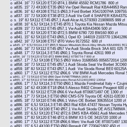
☼ a834. 16" 7J 5X120 ET20 Ø74,1 BMW 45592 RCM1786 800 zł
☼ a835. 15" 7J 4X100 ET35 Ø63 Vw Opel Renault Rial KBA44953 Rant
☼ a836. 16" 6J 4X108 ET52,5 Ø63,3 Ford Borbet X54J1007HA 1097553
☼ a837. 15" 7J 5X100 ET38 Ø72,3 Audi Vw Golf 4 SHAPER KBA43752
☼ s. 19" 8J 5X112 ET45 Ø57,1 Audi Alcar ALST9393 21909005 999 zł
☼ a838. 16" 6,5J 5X114,3 ET45 Ø70,1 Toyota Kia Nissan Mazda Mitsu
☼ a839. 15" 7J 5X112 ET45 Ø57,1 Vw Audi KBA43406 500 zł
☼ a840. 17" 8J 5X120 ET30 Ø72,5 BMW 6780 720 BM160 800 zł
☼ a841. 15" 6J 5X110 ET43 Ø65,1 Opel ID: 144019 2103770 13641286
☼ a842. 16" 7J 5X108 ET57 Ø70 Volvo 9172552 600 zł
☼ a845. 17" 6,5J 5X114,3 ET Ø65,5 Nissan Mitsubishi Brock Alloy Whells KBA49991 RC
☼ a846. 16" 7J 5X112 ET45 Ø57 Vw Audi Skoda Brock 3AA 601 025 75
☼ a848. 17" 7J 5X114,3 ET45 Ø60,1 Toyota Ronal 42611 999 zł
☼ a856. 16" 7J 5X120 ET20 Ø72 BMW BM12 6758774-7 800 zł
☼ a857. 17" 7,5J 5X108 ET50,5 Ø63 Volvo 31680565 0056572014 1200
☼ a858. 16" 7J 5X112 ET45 Ø57,1 Audi Skoda Seat Vw Borbet 3CO60
☼ a859. 18" 8J 5X112 ET43 Ø57,1 Audi Vw Skoda Ronal BE0 60125A
☼ a860. 17" 7,5J 5X112 ET52 Ø66,6 VW BMW Audi Mercedes Ronal Si
☼ a861. 17" 7J 5X110 ET40 Ø66 Opel 5VN87TRMAA 1600 zł
☼ a865. 17" 8J 5X112 ET48 Ø66 Mercedes Ronal A2124010902 1300zł
☼ a866. 17" 7,5J 5X114,3 ET50 Ø60,1 Mazda Fondmetal Italy + Czuj
☼ a882. 14" 6J 4X108 ET18 Ø64.5 Alesso R402 Citroen Peugeot 600 z
☼ a883. 17" 8J 5X112 ET28 Ø66.6 Vw Audi 8T06871497 OE 1300 zł
☼ a884. 17" 7J 5X114,3 ET50 Ø60 CMS-579 Toyota OE 42611-02E00 1
☼ a885. 18" 7J 5X110 ET46 Ø66,1 Volvo OE Borbet 30635514 1200 zł
☼ a886. 16" 6,5J 5X114,3 ET45 Ø63 Rial KBA 47437 Nissan Toyota Hy
☼ a887. 17" 6,5J 5X100 ET40 Ø57,1 Vw Audi Skoda OE AIS17M8WA 1
☼ a888. 15" 6,5J 5X120 ET42 Ø72,6 DMS KBA 45661 Audi Mercedes 5
☼ a889. 17" 8J 5X120 ET46 Ø72,6 BMW X3 5 OE 3415720 1000 zł
☼ a890. 17" 7,5J 5X112 ET28 Ø66,6 Merc Vw Audi OE 8T0071497 130
☼ a891. 15" 6,5J 4X100 ET50 Ø60 Renault OE 7700421802 450 zł