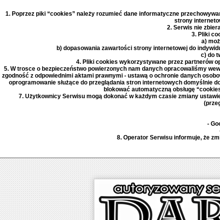
1. Poprzez piki “cookies” należy rozumieć dane informatyczne przechowywan
strony internet
2. Serwis nie zbie
3. Pliki c
a) moż
b) dopasowania zawartości strony internetowej do indywidu
c) do 
4. Pliki cookies wykorzystywane przez partnerów op
5. W trosce o bezpieczeństwo powierzonych nam danych opracowaliśmy wewn
zgodność z odpowiednimi aktami prawnymi - ustawą o ochronie danych osobow
oprogramowanie służące do przeglądania stron internetowych domyślnie d
blokować automatyczną obsługę “cookies”
7. Użytkownicy Serwisu mogą dokonać w każdym czasie zmiany ustawień
(prze
- Go
8. Operator Serwisu informuje, że z