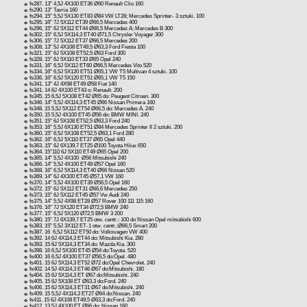
☼ fs287. 13" 4,5J 4X100 ET36 Ø60 Renault Clio 160
☼ fs290. 13" Tavria 160
☼ fs294. 15" 5,5J 5X130 ET83 Ø84 VW LT28; Mercedes Sprinter- 3 sztuki. 100
☼ fs295. 16" 7J 5X112 ET39 Ø66,5 Mercedes 400
☼ fs296. 15" 6J 5X112 ET44 Ø66,5 Mercedes A; Mercedes B 300
☼ fs302. 15" 6,5J 5X114,3 ET40 Ø71,5 Chrysler Voyager 300
☼ fs306. 15" 7J 5X112 ET37 Ø66,5 Mercedes 200
☼ fs308. 13" 5J 4X108 ET49,5 Ø63,3 Ford Fiesta 100
☼ fs321. 15" 6J 5X108 ET52,5 Ø63 Ford 300
☼ fs328. 15" 6J 5X110 ET33 Ø65 Opel 240
☼ fs331. 16" 6,5J 5X112 ET60 Ø66,5 Mercedes Vito 520
☼ fs334. 16" 6,5J 5X120 ET51 Ø65,1 VW T5 Multivan 4 sztuki. 100
☼ fs336. 16" 6,5J 5X120 ET51 Ø65,1 VW T5 150
☼ fs341. 13" 4J 4X98 ET49 Ø58 Fiat 140
☼ fs341. 14 6J 4X100 ET43 o: Renault. 200
☼ fs345. 15 6,5J 5X108 ET42 Ø65 do: Peugeot Citroen. 300
☼ fs346. 14" 5,5J 4X114,3 ET45 Ø66 Nissan Primera 160
☼ fs348. 15 5,5J 5X112 ET54 Ø66,5 do: Mercedes A. 240
☼ fs350. 15 5,5J 4X100 ET45 Ø56 do: BMW MINI. 240
☼ fs351. 15" 6J 5X108 ET52,5 Ø63,3 Ford 240
☼ fs353. 16" 5,5J 6X130 ET51 Ø84 Mercedes Sprinter II 2 sztuki. 200
☼ fs360. 15" 6,5J 5X108 ET52,5 Ø63,1 Ford 280
☼ fs362. 16" 6,5J 5X110 ET37 Ø65 Opel 440
☼ fs363. 15" 6J 6X139,7 ET25 Ø100 Toyota Hilux 650
☼ fs364. 15"110 6J 5X110 ET49 Ø65 Opel 200
☼ fs365. 14" 5,5J 4X100 Ø56 Mitsubishi 240
☼ fs366. 14" 5,5J 4X100 ET49 Ø57 Opel 160
☼ fs368. 16" 6,5J 5X114,3 ET40 Ø66 Nissan 520
☼ fs369. 14" 6J 4X100 ET45 Ø57,1 VW 160
☼ fs370. 14" 5,5J 4X100 ET39 Ø56,5 Opel 160
☼ fs372. 15" 6J 5X112 ET31 Ø66,6 Mercedes 250
☼ fs373. 15" 6J 5X112 ET45 Ø57 Vw Audi 240
☼ fs375. 14" 5,5J 4X98 ET28 Ø57 Rover 100 111 115 160
☼ fs376. 16" 7J 5X120 ET34 Ø72,5 BMW 240
☼ fs377. 15" 6,5J 5X120 Ø72,5 BMW 3 200
☼ fs380. 15" 7J 6X139,7 ET25 otw. centr.: 100 do Nissan Opel mitsubishi 600
☼ fs383. 15" 5,5J 3X112 ET-1 otw. centr.:Ø66,5 Smart 200
☼ fs387. 16 6,5J 5X112 ET50 do: Volksvagen VW 400
☼ fs392. 14 6J 4X114,3 ET44 do: Mitsubishi Kia. 280
☼ fs393. 15 6J 5X114,3 ET34 do: Mazda Kia. 300
☼ fs398. 16 6,5J 5X100 ET45 Ø54 do:Toyota. 520
☼ fs400. 16 6,5J 4X100 ET37 Ø56,5 do:Opel. 480
☼ fs401. 15 6J 5X114,3 ET52 Ø72 do:Opel Chevrolet. 240
☼ fs402. 14 5J 4X114,3 ET46 Ø67 do:Mitsubishi. 180
☼ fs404. 15 6J 5X114,3 ET Ø67 do:Mitsubishi. 240
☼ fs405. 15 6J 5X108 ET Ø63,3 do:Ford. 240
☼ fs406. 15 6J 5X114,3 ET31 Ø67 do:Mitsubishi. 240
☼ fs409. 15 5,5J 4X114,3 ET27 Ø64 do:Nissan. 240
☼ fs411. 15 6J 4X108 ET49,5 Ø63,3 do:Ford. 240
☼ fs412. 13 5J 4X100 ET Ø66 do: Nissan 160