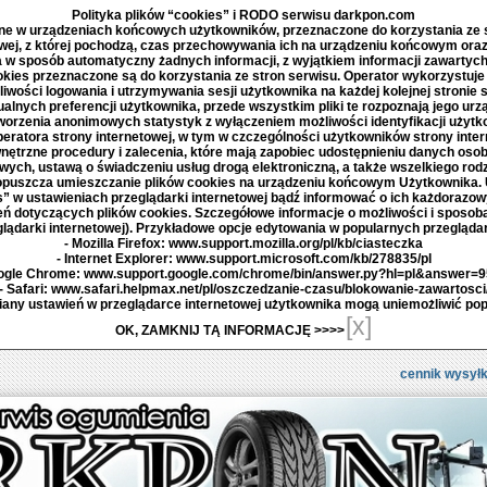
Polityka plików “cookies” i RODO serwisu darkpon.com
e w urządzeniach końcowych użytkowników, przeznaczone do korzystania ze st
owej, z której pochodzą, czas przechowywania ich na urządzeniu końcowym oraz
ra w sposób automatyczny żadnych informacji, z wyjątkiem informacji zawartych
ookies przeznaczone są do korzystania ze stron serwisu. Operator wykorzystuje t
liwości logowania i utrzymywania sesji użytkownika na każdej kolejnej stronie 
alnych preferencji użytkownika, przede wszystkim pliki te rozpoznają jego urzą
tworzenia anonimowych statystyk z wyłączeniem możliwości identyfikacji użytk
eratora strony internetowej, w tym w czczególności użytkowników strony intern
ętrzne procedury i zalecenia, które mają zapobiec udostępnieniu danych oso
ych, ustawą o świadczeniu usług drogą elektroniczną, a także wszelkiego ro
opuszcza umieszczanie plików cookies na urządzeniu końcowym Użytkownika. U
 w ustawieniach przeglądarki internetowej bądź informować o ich każdorazow
 dotyczących plików cookies. Szczegółowe informacje o możliwości i sposob
glądarki internetowej). Przykładowe opcje edytowania w popularnych przegląda
- Mozilla Firefox: www.support.mozilla.org/pl/kb/ciasteczka
- Internet Explorer: www.support.microsoft.com/kb/278835/pl
ogle Chrome: www.support.google.com/chrome/bin/answer.py?hl=pl&answer=
- Safari: www.safari.helpmax.net/pl/oszczedzanie-czasu/blokowanie-zawartosci
miany ustawień w przeglądarce internetowej użytkownika mogą uniemożliwić pop
[x]
OK, ZAMKNIJ TĄ INFORMACJĘ >>>>
cennik wysyłk