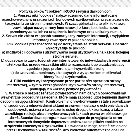
Polityka plików “cookies” i RODO serwisu darkpon.com
1. Poprzez piki “cookies” należy rozumieć dane informatyczne
przechowywane w urządzeniach końcowych użytkowników, przeznaczone do
korzystania ze stron internetowych. W szczególności są to pliki tekstowe,
zawierające nazwę strony internetowej, z której pochodzą, czas
przechowywania ich na urządzeniu końcowym oraz unikalny numer.
2. Serwis nie zbiera w sposób automatyczny żadnych informacji, z wyjątkiem
informacji zawartych w plikach cookies.
3. Pliki cookies przeznaczone są do korzystania ze stron serwisu. Operator
wykorzystuje te pliki do:
a) możliwości logowania i utrzymywania sesji użytkownika na każdej kolejnej
stronie serwisu
b) dopasowania zawartości strony internetowej do indywidualnych preferencji
użytkownika, przede wszystkim pliki te rozpoznają jego urządzenie, aby
zgodnie z jego preferencjami wyświetlić stronę
c) do tworzenia anonimowych statystyk z wyłączeniem możliwości
identyfikacji użytkownika.
4. Pliki cookies wykorzystywane przez partnerów operatora strony
internetowej, w tym w czczególności użytkowników strony internetowej,
podlegają ich własnej polityce prywatności.
5. W trosce o bezpieczeństwo powierzonych nam danych opracowaliśmy
wewnętrzne procedury i zalecenia, które mają zapobiec udostępnieniu danych
osobom nieupoważnionym. Kontrolujemy ich wykonywanie i stale sprawdzamy
ich zgodność z odpowiednimi aktami prawnymi - ustawą o ochronie danych
osobowych, ustawą o świadczeniu usług drogą elektroniczną, a także
wszelkiego rodzaju aktach wykonawczych i aktach prawa wspólnotowego
,/br>6. Standardowo oprogramowanie służące do przeglądania stron
internetowych domyślnie dopuszcza umieszczanie plików cookies na
urządzeniu końcowym Użytkownika. Ustawienia te mogą zostać zmienione
przez Użytkownika w taki sposób, aby blokować automatyczną obsługę