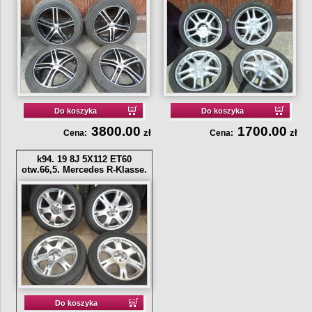
Do koszyka
Do koszyka
3800.00
1700.00
zł
zł
Cena:
Cena:
k94. 19 8J 5X112 ET60
otw.66,5. Mercedes R-Klasse.
Do koszyka