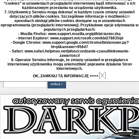
“cookies” w ustawieniach przeglądarki internetowej bądź informować o ich
każdorazowym przesłaniu na urządzenia użytkownika.
7. Użytkownicy Serwisu mogą dokonać w każdym czasie zmiany ustawień
dotyczących plików cookies. Szczegółowe informacje o możliwości i
sposobach obsługi plików cookies dostępne są w ustawieniach
oprogramowania (przeglądarki internetowej). Przykładowe opcje edytowania w
popularnych przeglądarkach:
- Mozilla Firefox: www.support.mozilla.org/pl/kb/ciasteczka
- Internet Explorer: www.support.microsoft.com/kb/278835/pl
- Google Chrome: www.support.google.com/chrome/bin/answer.py?
hl=pl&answer=95647
- Safari: www.safari.helpmax.net/pl/oszczedzanie-czasu/blokowanie-
zawartosci/
8. Operator Serwisu informuje, że zmiany ustawień w przeglądarce
internetowej użytkownika mogą uniemożliwić poprawne działanie Stron
Internetowych.
[x]
OK, ZAMKNIJ TĄ INFORMACJĘ >>>>