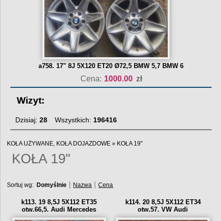
a758. 17" 8J 5X120 ET20 Ø72,5 BMW 5,7 BMW 6
Cena:
1000.00
zł
Wizyt:
Dzisiaj:
28
Wszystkich:
196416
KOŁA UŻYWANE, KOŁA DOJAZDOWE
»
KOŁA 19"
KOŁA 19"
Sortuj wg:
Domyślnie
Nazwa
Cena
k113. 19 8,5J 5X112 ET35
k114. 20 8,5J 5X112 ET34
otw.66,5. Audi Mercedes
otw.57. VW Audi