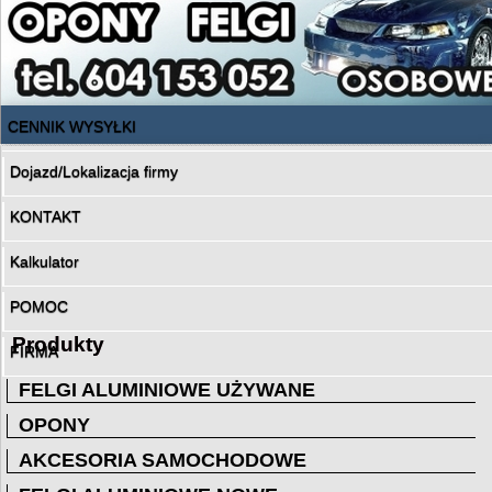
CENNIK WYSYŁKI
Dojazd/Lokalizacja firmy
KONTAKT
Kalkulator
POMOC
Produkty
FIRMA
FELGI ALUMINIOWE UŻYWANE
OPONY
AKCESORIA SAMOCHODOWE