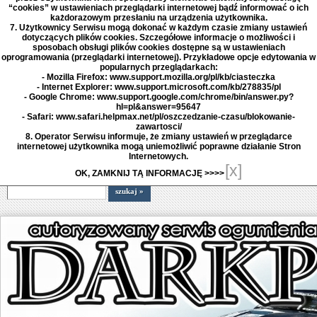
“cookies” w ustawieniach przeglądarki internetowej bądź informować o ich
każdorazowym przesłaniu na urządzenia użytkownika.
7. Użytkownicy Serwisu mogą dokonać w każdym czasie zmiany ustawień
dotyczących plików cookies. Szczegółowe informacje o możliwości i
sposobach obsługi plików cookies dostępne są w ustawieniach
oprogramowania (przeglądarki internetowej). Przykładowe opcje edytowania w
popularnych przeglądarkach:
- Mozilla Firefox: www.support.mozilla.org/pl/kb/ciasteczka
- Internet Explorer: www.support.microsoft.com/kb/278835/pl
- Google Chrome: www.support.google.com/chrome/bin/answer.py?
hl=pl&answer=95647
- Safari: www.safari.helpmax.net/pl/oszczedzanie-czasu/blokowanie-
zawartosci/
8. Operator Serwisu informuje, że zmiany ustawień w przeglądarce
internetowej użytkownika mogą uniemożliwić poprawne działanie Stron
Internetowych.
[x]
OK, ZAMKNIJ TĄ INFORMACJĘ >>>>