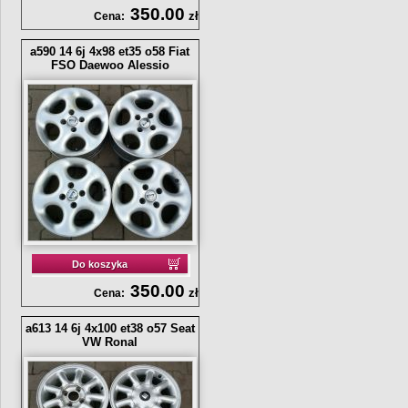
350.00
zł
Cena:
a590 14 6j 4x98 et35 o58 Fiat
FSO Daewoo Alessio
Do koszyka
350.00
zł
Cena:
a613 14 6j 4x100 et38 o57 Seat
VW Ronal