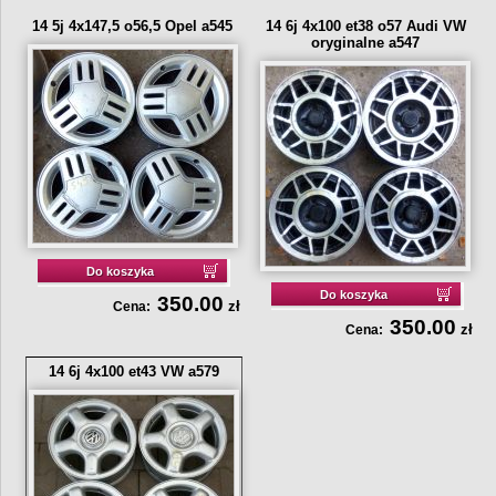
14 5j 4x147,5 o56,5 Opel a545
14 6j 4x100 et38 o57 Audi VW
oryginalne a547
Do koszyka
Do koszyka
350.00
zł
Cena:
350.00
zł
Cena:
14 6j 4x100 et43 VW a579