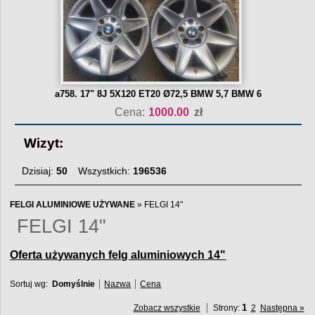
a758. 17" 8J 5X120 ET20 Ø72,5 BMW 5,7 BMW 6
Cena:
1000.00
zł
Wizyt:
Dzisiaj:
50
Wszystkich:
196536
FELGI ALUMINIOWE UŻYWANE
»
FELGI 14"
FELGI 14"
Oferta używanych felg aluminiowych 14"
Sortuj wg:
Domyślnie
Nazwa
Cena
1
Zobacz wszystkie
Strony:
2
Następna »