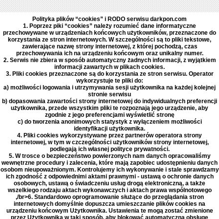
Polityka plików “cookies” i RODO serwisu darkpon.com
1. Poprzez piki “cookies” należy rozumieć dane informatyczne
przechowywane w urządzeniach końcowych użytkowników, przeznaczone do
korzystania ze stron internetowych. W szczególności są to pliki tekstowe,
zawierające nazwę strony internetowej, z której pochodzą, czas
przechowywania ich na urządzeniu końcowym oraz unikalny numer.
2. Serwis nie zbiera w sposób automatyczny żadnych informacji, z wyjątkiem
informacji zawartych w plikach cookies.
3. Pliki cookies przeznaczone są do korzystania ze stron serwisu. Operator
wykorzystuje te pliki do:
a) możliwości logowania i utrzymywania sesji użytkownika na każdej kolejnej
stronie serwisu
b) dopasowania zawartości strony internetowej do indywidualnych preferencji
użytkownika, przede wszystkim pliki te rozpoznają jego urządzenie, aby
zgodnie z jego preferencjami wyświetlić stronę
c) do tworzenia anonimowych statystyk z wyłączeniem możliwości
identyfikacji użytkownika.
4. Pliki cookies wykorzystywane przez partnerów operatora strony
internetowej, w tym w czczególności użytkowników strony internetowej,
podlegają ich własnej polityce prywatności.
5. W trosce o bezpieczeństwo powierzonych nam danych opracowaliśmy
wewnętrzne procedury i zalecenia, które mają zapobiec udostępnieniu danych
osobom nieupoważnionym. Kontrolujemy ich wykonywanie i stale sprawdzamy
ich zgodność z odpowiednimi aktami prawnymi - ustawą o ochronie danych
osobowych, ustawą o świadczeniu usług drogą elektroniczną, a także
wszelkiego rodzaju aktach wykonawczych i aktach prawa wspólnotowego
,/br>6. Standardowo oprogramowanie służące do przeglądania stron
internetowych domyślnie dopuszcza umieszczanie plików cookies na
urządzeniu końcowym Użytkownika. Ustawienia te mogą zostać zmienione
przez Użytkownika w taki sposób, aby blokować automatyczną obsługę