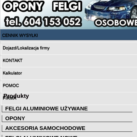
CENNIK WYSYŁKI
Dojazd/Lokalizacja firmy
KONTAKT
Kalkulator
POMOC
Produkty
FIRMA
FELGI ALUMINIOWE UŻYWANE
OPONY
AKCESORIA SAMOCHODOWE