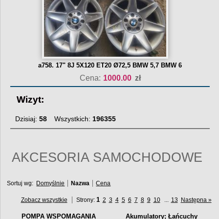
a758. 17" 8J 5X120 ET20 Ø72,5 BMW 5,7 BMW 6
Cena:
1000.00
zł
Wizyt:
Dzisiaj:
58
Wszystkich:
196355
AKCESORIA SAMOCHODOWE
Sortuj wg:
Domyślnie
Nazwa
Cena
1
Zobacz wszystkie
Strony:
2
3
4
5
6
7
8
9
10
...
13
Następna »
POMPA WSPOMAGANIA
Akumulatory; Łańcuchy