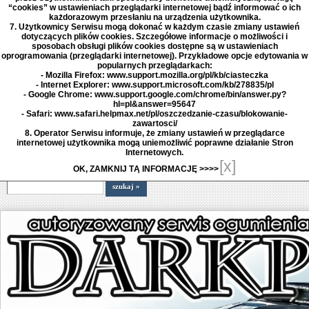
“cookies” w ustawieniach przeglądarki internetowej bądź informować o ich
każdorazowym przesłaniu na urządzenia użytkownika.
7. Użytkownicy Serwisu mogą dokonać w każdym czasie zmiany ustawień
dotyczących plików cookies. Szczegółowe informacje o możliwości i
sposobach obsługi plików cookies dostępne są w ustawieniach
oprogramowania (przeglądarki internetowej). Przykładowe opcje edytowania w
popularnych przeglądarkach:
- Mozilla Firefox: www.support.mozilla.org/pl/kb/ciasteczka
- Internet Explorer: www.support.microsoft.com/kb/278835/pl
- Google Chrome: www.support.google.com/chrome/bin/answer.py?
hl=pl&answer=95647
- Safari: www.safari.helpmax.net/pl/oszczedzanie-czasu/blokowanie-
zawartosci/
8. Operator Serwisu informuje, że zmiany ustawień w przeglądarce
internetowej użytkownika mogą uniemożliwić poprawne działanie Stron
Internetowych.
[x]
OK, ZAMKNIJ TĄ INFORMACJĘ >>>>