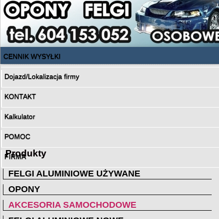
CENNIK WYSYŁKI
Dojazd/Lokalizacja firmy
KONTAKT
Kalkulator
POMOC
Produkty
FIRMA
FELGI ALUMINIOWE UŻYWANE
OPONY
AKCESORIA SAMOCHODOWE